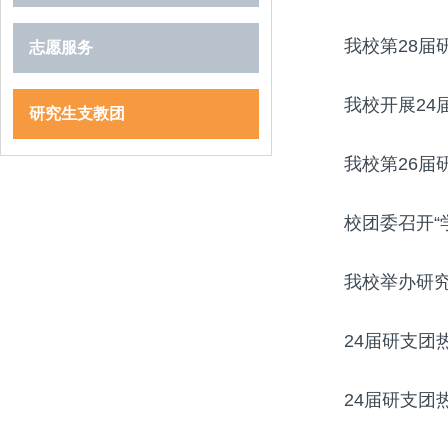
我校第28
志愿服务
我校开展24
研究生支教团
我校第26
校团委召开“
我校举办研
24届研支团热
24届研支团