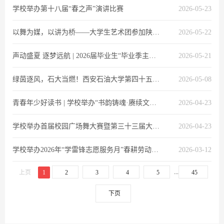
学校举办第十八届“春之声”演讲比赛
2026-05-23
以舞为媒，以讲为桥——大学生艺术团参加陕西省文化和旅游厅“文旅讲堂”活动纪实
2026-05-22
声动盛夏 逐梦远航 | 2026届毕业生“毕业季主题活动暨第二届歌手大赛”（初赛）圆满结束！
2026-05-21
绿茵逐风，石大当燃！西安石油大学第四十五届田径运动会开幕式高燃来袭！
2026-05-08
青春年少好读书 | 学校举办“书韵铸魂·赓续文脉”阅读推广活动暨“纪念毛泽东同志逝世50周年”主题展览
2026-04-23
学校举办首届校园广场舞大赛暨第三十三届大学生文化艺术节开幕式
2026-04-23
学校举办2026年“学雷锋志愿服务月”春耕劳动教育活动
2026-03-12
...
上页
1
2
3
4
5
45
下页